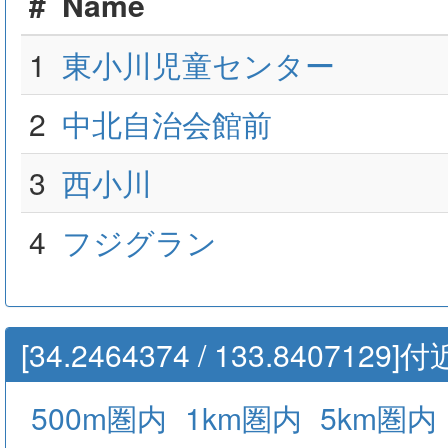
#
Name
1
東小川児童センター
2
中北自治会館前
3
西小川
4
フジグラン
[34.2464374 / 133.84071
500m圏内
1km圏内
5km圏内