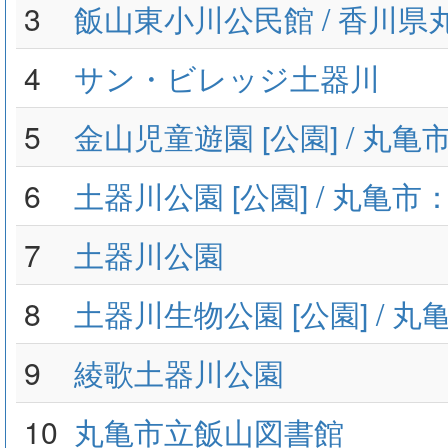
3
飯山東小川公民館 / 香川県
4
サン・ビレッジ土器川
5
金山児童遊園 [公園] / 丸
6
土器川公園 [公園] / 丸亀
7
土器川公園
8
土器川生物公園 [公園] / 
9
綾歌土器川公園
10
丸亀市立飯山図書館