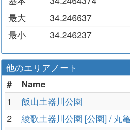
基本
34.2464374
最大
34.246637
最小
34.246237
他のエリアノート
#
Name
1
飯山土器川公園
2
綾歌土器川公園 [公園] / 