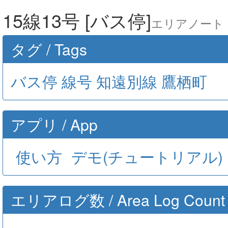
15線13号 [バス停]
エリアノート GO
タグ / Tags
バス停
線号
知遠別線
鷹栖町
アプリ / App
使い方
デモ(チュートリアル)
エリアログ数 / Area Log Count