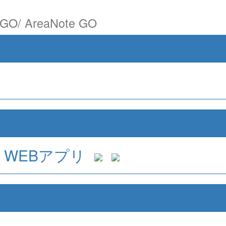
/ AreaNote GO
WEBアプリ