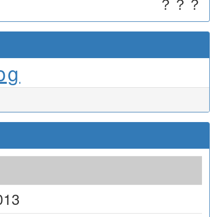
？？？
og
013