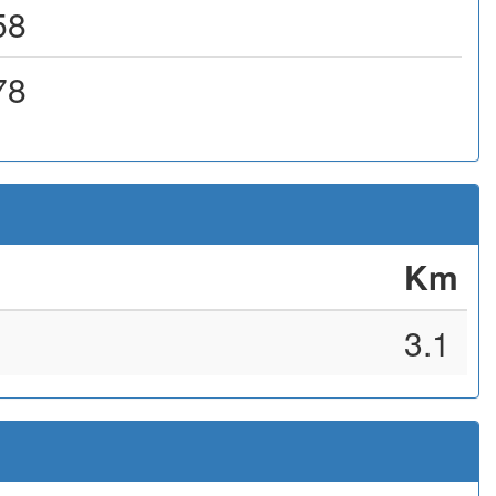
58
78
Km
3.1