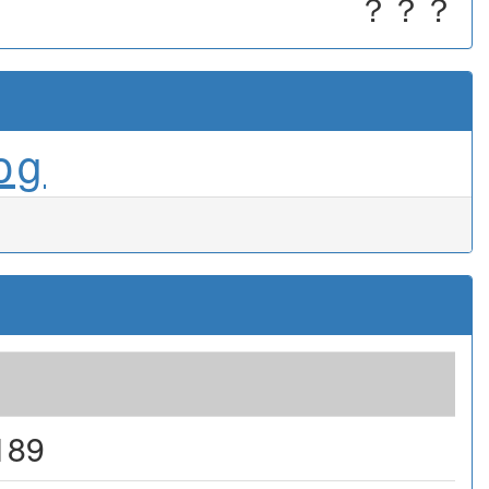
？？？
og
189