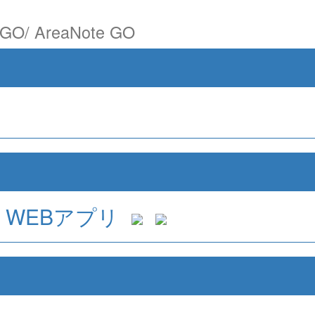
/ AreaNote GO
WEBアプリ