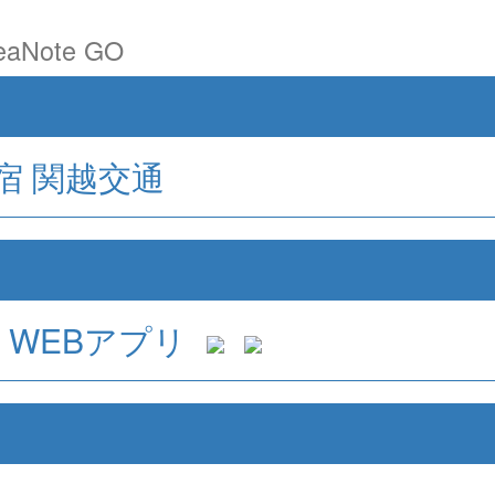
aNote GO
宿
関越交通
WEBアプリ