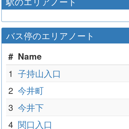
駅のエリアノート
バス停のエリアノート
#
Name
1
子持山入口
2
今井町
3
今井下
4
関口入口