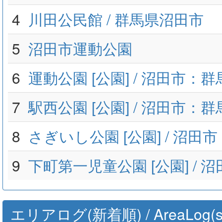
4
川田公民館 / 群馬県沼田市
5
沼田市運動公園
6
運動公園 [公園] / 沼田市：
7
駅西公園 [公園] / 沼田市：
8
さぎいし公園 [公園] / 沼田
9
下町第一児童公園 [公園] / 
エリアログ(新着順) / AreaLog(sort 