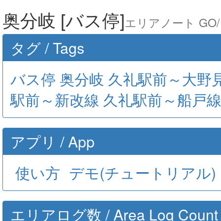
奥分岐 [バス停]
エリアノート GO/ A
タグ / Tags
バス停
奥分岐
久礼駅前～大野
駅前～新改線
久礼駅前～船戸
アプリ / App
使い方
デモ(チュートリアル)
エリアログ数 / Area Log Count