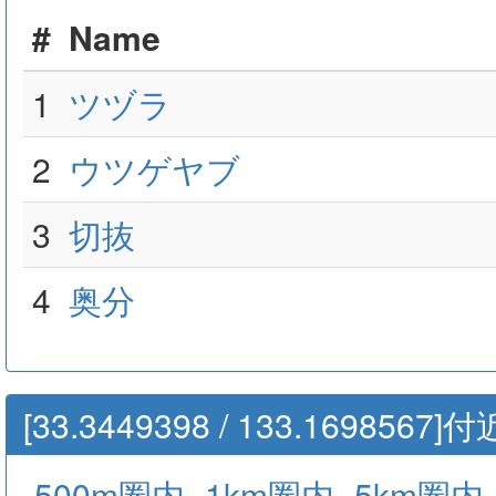
#
Name
1
ツヅラ
2
ウツゲヤブ
3
切抜
4
奥分
[33.3449398 / 133.16985
500m圏内
1km圏内
5km圏内