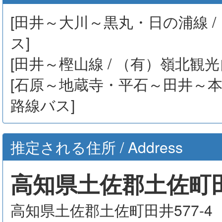
[田井～大川～黒丸・日の浦線 /
ス]
[田井～樫山線 / （有）嶺北観光
[石原～地蔵寺・平石～田井～本山
路線バス]
推定される住所 / Address
高知県土佐郡土佐町田井
高知県土佐郡土佐町田井577-4