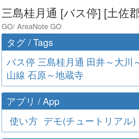
三島桂月通 [バス停] [土佐郡
GO/ AreaNote GO
タグ / Tags
バス停
三島桂月通
田井～大川
山線
石原～地蔵寺
アプリ / App
使い方
デモ(チュートリアル)