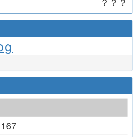
？？？
og
1167