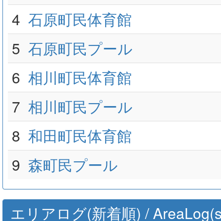
4
石原町民体育館
5
石原町民プール
6
相川町民体育館
7
相川町民プール
8
和田町民体育館
9
森町民プール
エリアログ(新着順) / AreaLog(sort 