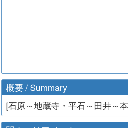
概要 / Summary
[石原～地蔵寺・平石～田井～本山