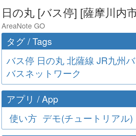
日の丸 [バス停] [薩摩川内市
AreaNote GO
タグ / Tags
バス停
日の丸
北薩線
JR九州
バスネットワーク
アプリ / App
使い方
デモ(チュートリアル)