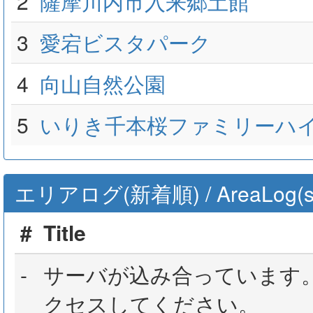
2
薩摩川内市入来郷土館
3
愛宕ビスタパーク
4
向山自然公園
5
いりき千本桜ファミリーハ
エリアログ(新着順) / AreaLog(sort 
#
Title
-
サーバが込み合っています
クセスしてください。