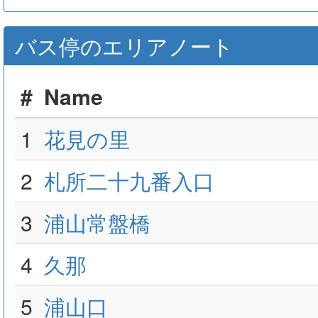
バス停のエリアノート
#
Name
1
花見の里
2
札所二十九番入口
3
浦山常盤橋
4
久那
5
浦山口