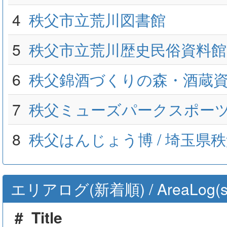
4
秩父市立荒川図書館
5
秩父市立荒川歴史民俗資料館
6
秩父錦酒づくりの森・酒蔵
7
秩父ミューズパークスポー
8
秩父はんじょう博 / 埼玉県
エリアログ(新着順) / AreaLog(sort 
#
Title