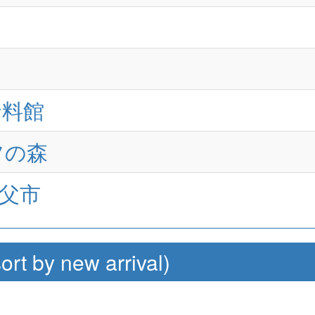
資料館
ツの森
秩父市
by new arrival)