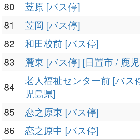
80
苙原 [バス停]
81
苙岡 [バス停]
82
和田校前 [バス停]
83
麓東 [バス停] [日置市 / 鹿
老人福祉センター前 [バス停] 
84
児島県]
85
恋之原東 [バス停]
86
恋之原中 [バス停]