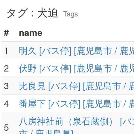
タグ : 犬迫
Tags
#
name
1
明久 [バス停] [鹿児島市 / 鹿
2
伏野 [バス停] [鹿児島市 / 鹿
3
比良見 [バス停] [鹿児島市 /
4
番屋下 [バス停] [鹿児島市 /
八房神社前（泉石蔵側） [バス
5
市 / 鹿児島県]