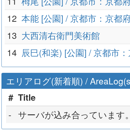
11
栂尾 [公園] / 京都市：京都
12
本能 [公園] / 京都市：京都
13
大西清右衛門美術館
14
辰巳(和楽) [公園] / 京都市
エリアログ(新着順) / AreaLog(sort 
#
Title
-
サーバが込み合っています