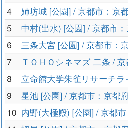
4
姉坊城 [公園] / 京都市：京
5
中村(出水) [公園] / 京都市
6
三条大宮 [公園] / 京都市：
7
ＴＯＨＯシネマズ 二条 / 
8
立命館大学朱雀リサーチラ
9
星池 [公園] / 京都市：京都
10
内野(大極殿) [公園] / 京