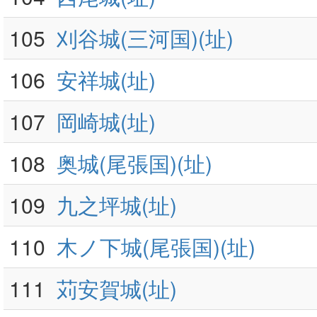
105
刈谷城(三河国)(址)
106
安祥城(址)
107
岡崎城(址)
108
奥城(尾張国)(址)
109
九之坪城(址)
110
木ノ下城(尾張国)(址)
111
苅安賀城(址)