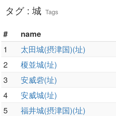
タグ : 城
Tags
#
name
1
太田城(摂津国)(址)
2
榎並城(址)
3
安威砦(址)
4
安威城(址)
5
福井城(摂津国)(址)