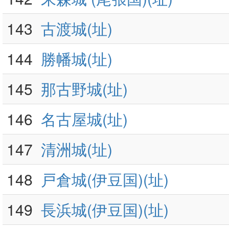
143
古渡城(址)
144
勝幡城(址)
145
那古野城(址)
146
名古屋城(址)
147
清洲城(址)
148
戸倉城(伊豆国)(址)
149
長浜城(伊豆国)(址)