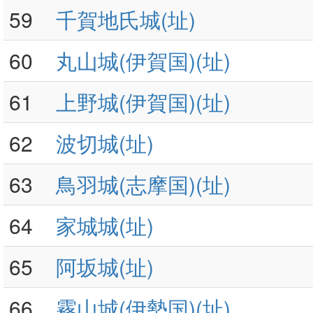
59
千賀地氏城(址)
60
丸山城(伊賀国)(址)
61
上野城(伊賀国)(址)
62
波切城(址)
63
鳥羽城(志摩国)(址)
64
家城城(址)
65
阿坂城(址)
66
霧山城(伊勢国)(址)