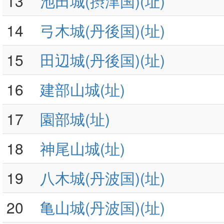
13
池田城(摂津国)(址)
14
弓木城(丹後国)(址)
15
田辺城(丹後国)(址)
16
建部山城(址)
17
園部城(址)
18
神尾山城(址)
19
八木城(丹波国)(址)
20
亀山城(丹波国)(址)