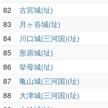
82
古宮城(址)
83
月ヶ谷城(址)
84
川口城(三河国)(址)
85
形原城(址)
86
挙母城(址)
87
亀山城(三河国)(址)
88
大津城(三河国)(址)