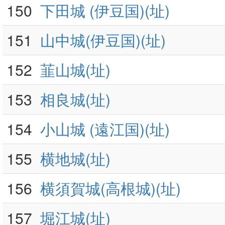
150
下田城 (伊豆国)(址)
151
山中城(伊豆国)(址)
152
韮山城(址)
153
相良城(址)
154
小山城 (遠江国)(址)
155
横地城(址)
156
横須賀城(高根城)(址)
157
堀江城(址)