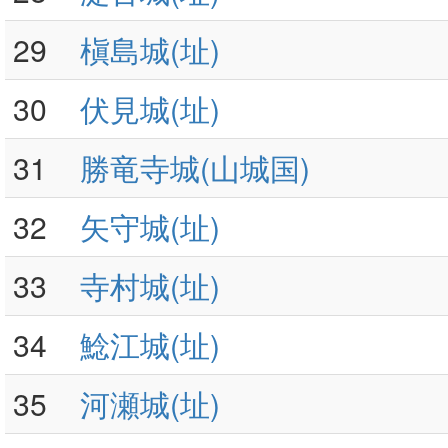
29
槇島城(址)
30
伏見城(址)
31
勝竜寺城(山城国)
32
矢守城(址)
33
寺村城(址)
34
鯰江城(址)
35
河瀬城(址)