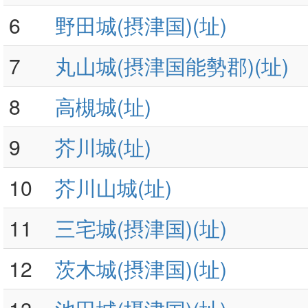
6
野田城(摂津国)(址)
7
丸山城(摂津国能勢郡)(址)
8
高槻城(址)
9
芥川城(址)
10
芥川山城(址)
11
三宅城(摂津国)(址)
12
茨木城(摂津国)(址)