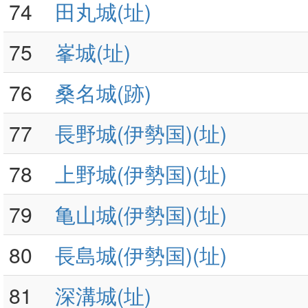
74
田丸城(址)
75
峯城(址)
76
桑名城(跡)
77
長野城(伊勢国)(址)
78
上野城(伊勢国)(址)
79
亀山城(伊勢国)(址)
80
長島城(伊勢国)(址)
81
深溝城(址)