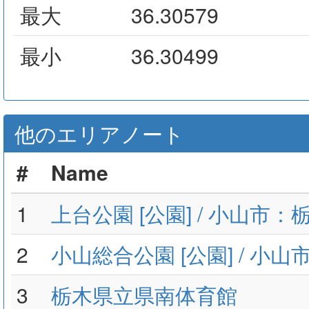
最大
36.30579
最小
36.30499
他のエリアノート
#
Name
1
上台公園 [公園] / 小山市：
2
小山総合公園 [公園] / 小
3
栃木県立県南体育館